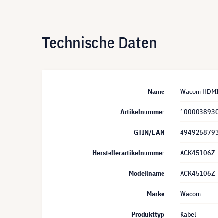
Technische Daten
Name
Wacom HDMI-z
Artikelnummer
100003893
GTIN/EAN
494926879
Herstellerartikelnummer
ACK45106Z
Modellname
ACK45106Z
Marke
Wacom
Produkttyp
Kabel