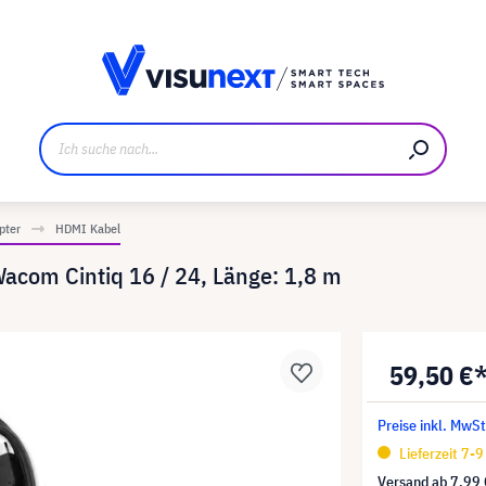
ller
Referenzkunden
Jobs und Karriere
Downloads u
pter
HDMI Kabel
com Cintiq 16 / 24, Länge: 1,8 m
59,50 €
Preise inkl. MwSt
Lieferzeit 7-
Versand ab
7,99 