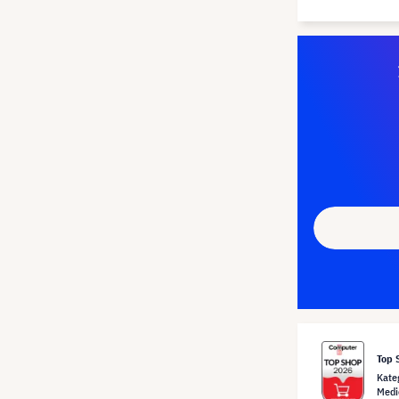
Top 
Kate
Medi