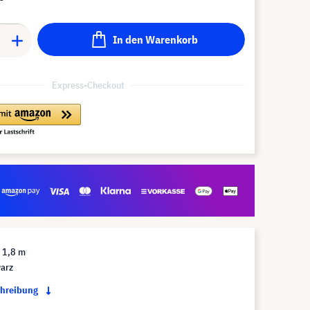
In den Warenkorb
Express-Checkout
 1,8 m
arz
chreibung