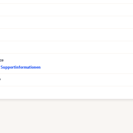
ce
d Supportinformationen
7