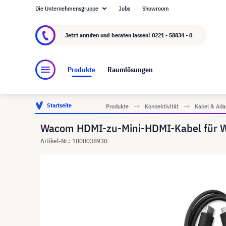
Die Unternehmensgruppe
Jobs
Showroom
Über visunext.de
Die visunext Group
Herste
Jetzt anrufen und beraten lassen!
0221 - 58834 - 0
Produkte
Raumlösungen
Startseite
Produkte
Konnektivität
Kabel & Ada
Wacom HDMI-zu-Mini-HDMI-Kabel für Wa
Artikel-Nr.: 1000038930