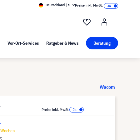
Deutschland | €
Preise inkl. MwSt.
nd Pressekit
Kunst bei visunext
Vor-Ort-Services
Ratgeber & News
Beratung
Wacom
*
Preise inkl. MwSt.
.
9 Wochen
€