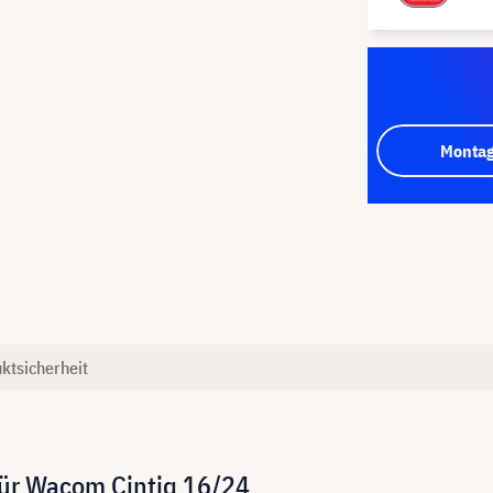
Montag
ktsicherheit
für Wacom Cintiq 16/24