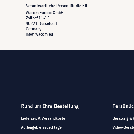
Verantwortliche Person für die EU
Wacom Europe GmbH
Zollhof 11-15
40221 Düsseldorf
Germany
info@wacom.eu
Rund um Ihre Bestellung
Persönli
Lieferzeit & Versandkosten
Beratung & 
Außengebietszuschläge
Video-Berat