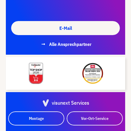
E-Mail
Alle Ansprechpartner
visunext Services
Montage
Vor-Ort-Service