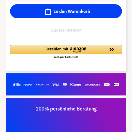
In den Warenkorb
Express-Checkout
100% persönliche Beratung