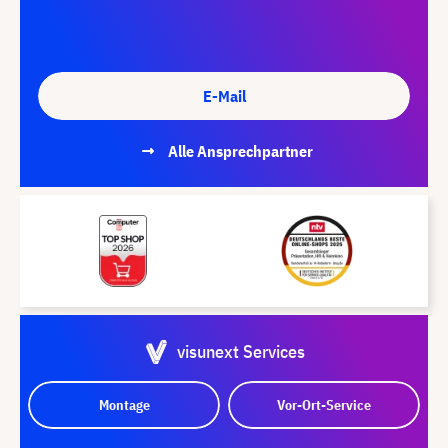
E-Mail
Alle Ansprechpartner
visunext Services
Montage
Vor-Ort-Service