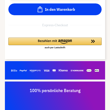
In den Warenkorb
Express-Checkout
100% persönliche Beratung