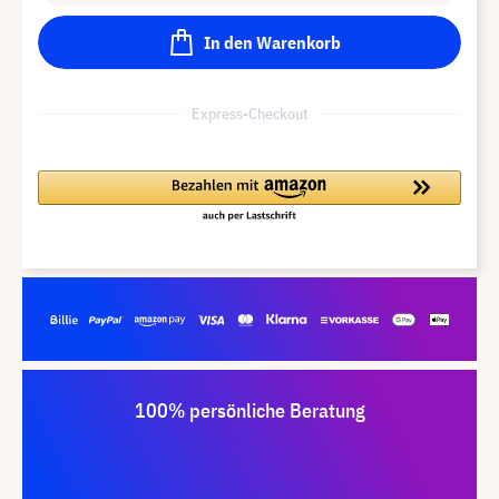
In den Warenkorb
Express-Checkout
100% persönliche Beratung