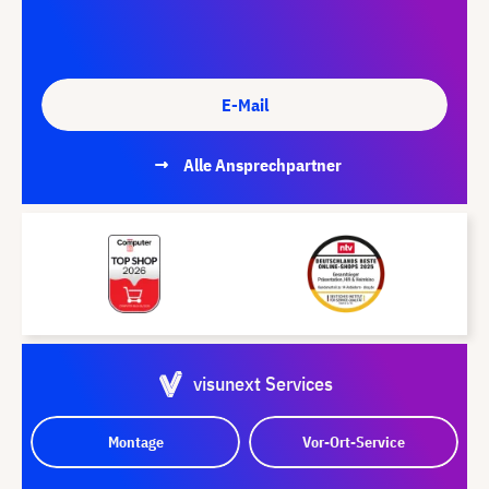
E-Mail
Alle Ansprechpartner
visunext Services
Montage
Vor-Ort-Service