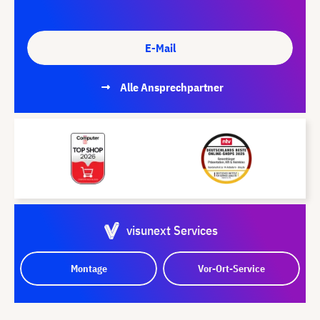
E-Mail
Alle Ansprechpartner
visunext Services
Montage
Vor-Ort-Service