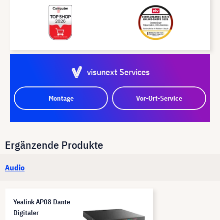
visunext Services
Montage
Vor-Ort-Service
Ergänzende Produkte
Audio
Yealink AP08 Dante
Digitaler