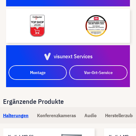
visunext Services
Montage
Vor-Ort-Service
Ergänzende Produkte
Halterungen
Konferenzkameras
Audio
Herstellerzube