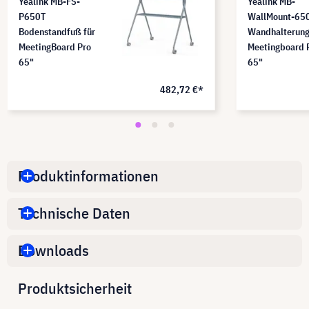
Yealink MB-FS-
Yealink MB-
P650T
WallMount-65
Bodenstandfuß für
Wandhalterung
MeetingBoard Pro
Meetingboard 
65"
65"
482,72 €*
Produktinformationen
Technische Daten
Downloads
Produktsicherheit