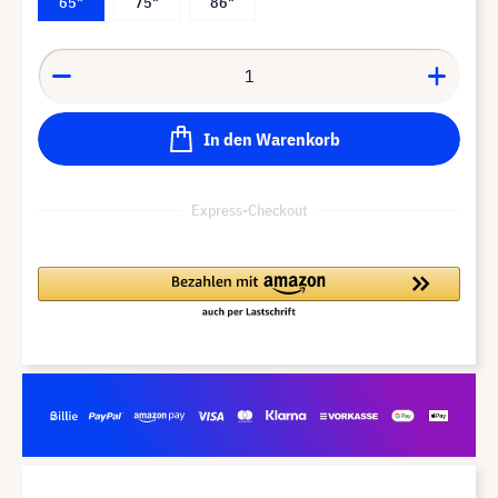
65"
75"
86"
In den Warenkorb
Express-Checkout