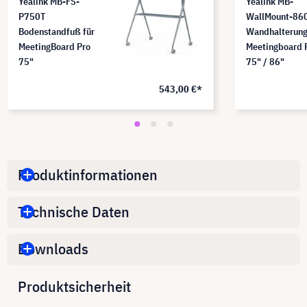
Yealink MB-FS-
Yealink MB-
P750T
WallMount-86
Bodenstandfuß für
Wandhalterung
MeetingBoard Pro
Meetingboard 
75"
75" / 86"
543,00 €*
Produktinformationen
Technische Daten
Downloads
Produktsicherheit