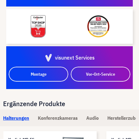
visunext Services
Montage
Vor-Ort-Service
Ergänzende Produkte
Halterungen
Konferenzkameras
Audio
Herstellerzube