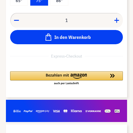
65"
75"
86"
In den Warenkorb
Express-Checkout