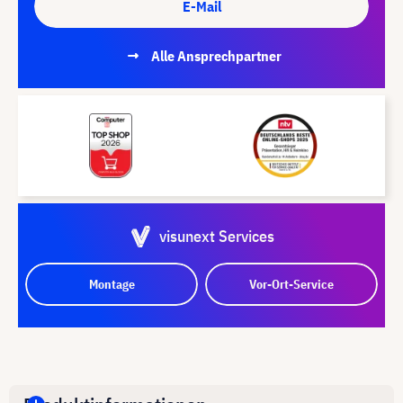
E-Mail
Alle Ansprechpartner
visunext Services
Montage
Vor-Ort-Service