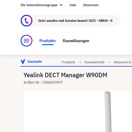
Die Unternehmensgruppe
Jobs
Showroom
Über visunext.de
Die visunext Group
Herste
Jetzt anrufen und beraten lassen!
0221 - 58834 - 0
Produkte
Raumlösungen
Startseite
Produkte
Konnektivität
Netzwerk & 
Yealink DECT Manager W90DM
Artikel-Nr.: 1000029997