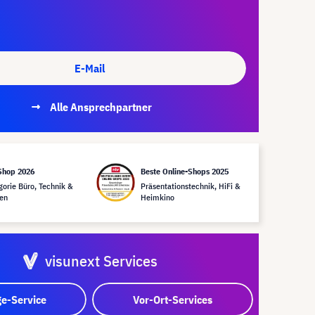
E-Mail
Alle Ansprechpartner
Shop 2026
Beste Online-Shops 2025
gorie Büro, Technik &
Präsentationstechnik, HiFi &
en
Heimkino
visunext Services
e-Service
Vor-Ort-Services