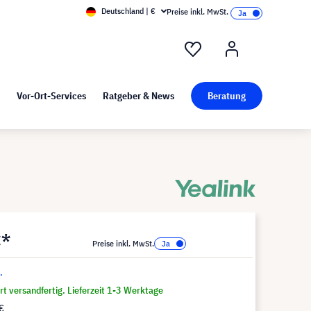
Deutschland | €
Preise inkl. MwSt.
nd Pressekit
Kunst bei visunext
Vor-Ort-Services
Ratgeber & News
Beratung
€*
Preise inkl. MwSt.
.
t versandfertig. Lieferzeit 1-3 Werktage
€