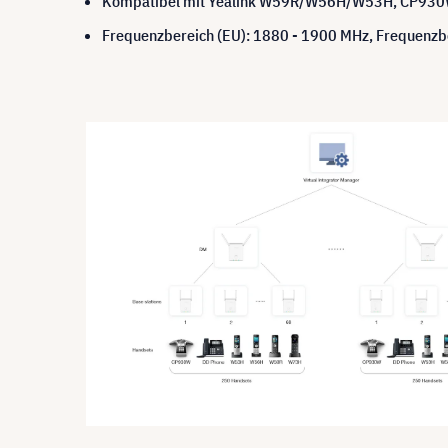
Kompatibel mit Yealink W59R/W56H/W53H, CP930W
Frequenzbereich (EU): 1880 - 1900 MHz, Frequenzb