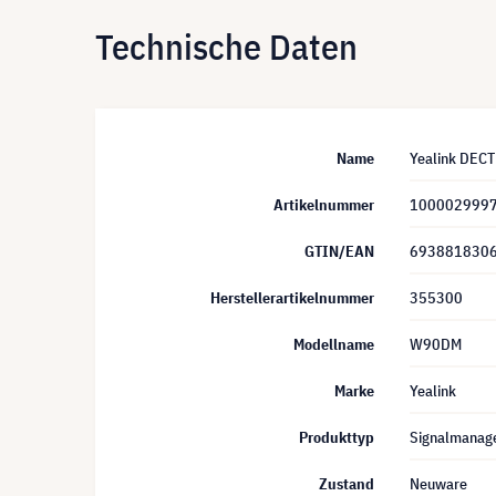
Technische Daten
Name
Yealink DEC
Artikelnummer
100002999
GTIN/EAN
693881830
Herstellerartikelnummer
355300
Modellname
W90DM
Marke
Yealink
Produkttyp
Signalmanag
Zustand
Neuware