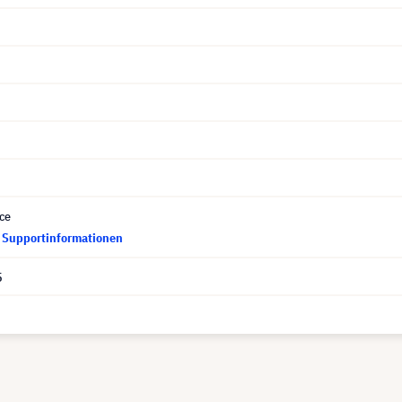
ce
d Supportinformationen
5