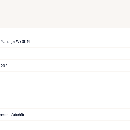
T Manager W90DM
7
6202
ement Zubehör