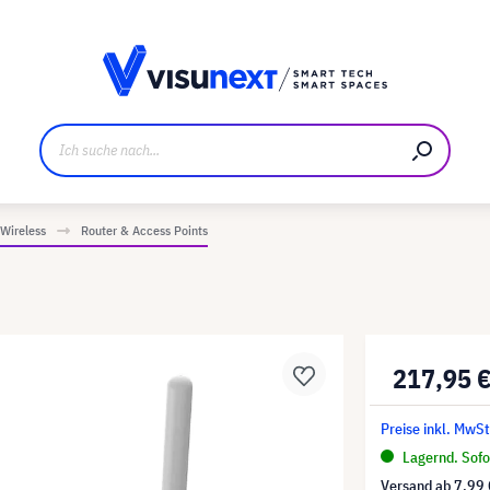
ller
Referenzkunden
Jobs und Karriere
Downloads u
Wireless
Router & Access Points
217,95 
Preise inkl. MwSt
Lagernd. Sofor
Versand ab
7,99 