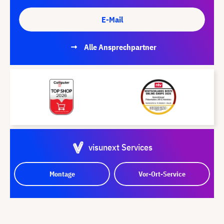
E-Mail
Alle Ansprechpartner
visunext Services
Montage
Vor-Ort-Service