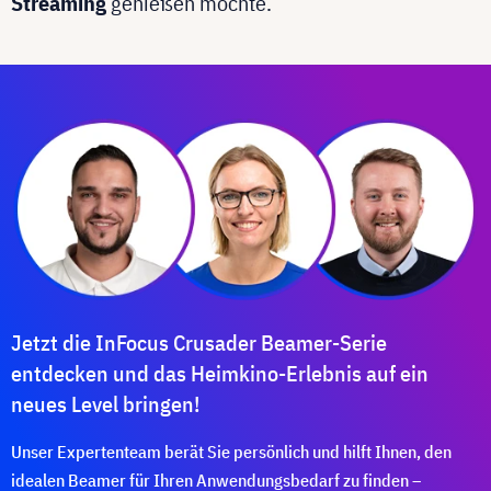
Streaming
genießen möchte.
Jetzt die InFocus Crusader Beamer-Serie
entdecken und das Heimkino-Erlebnis auf ein
neues Level bringen!
Unser Expertenteam berät Sie persönlich und hilft Ihnen, den
idealen Beamer für Ihren Anwendungsbedarf zu finden –