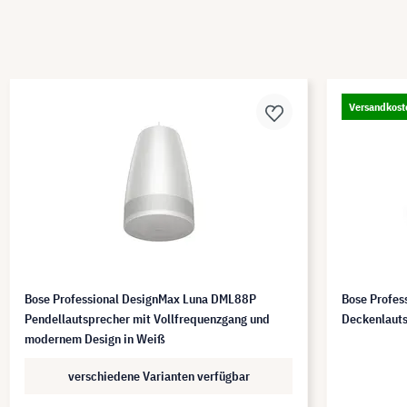
Versandkost
Bose Professional DesignMax Luna DML88P
Bose Profe
Pendellautsprecher mit Vollfrequenzgang und
Deckenlaut
modernem Design in Weiß
verschiedene Varianten verfügbar