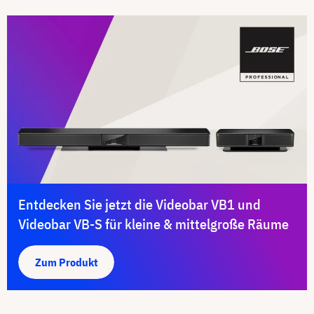
Entdecken Sie jetzt die Videobar VB1 und
Videobar VB-S für kleine & mittelgroße Räume
Zum Produkt