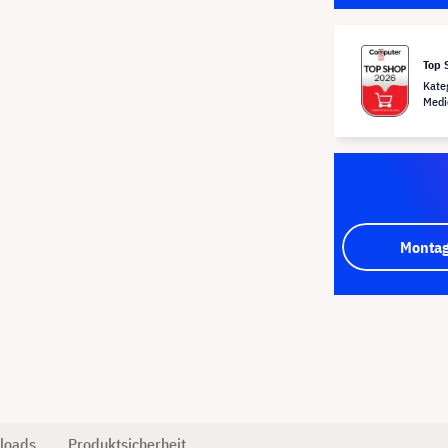
Top 
Kate
Medi
Montag
loads
Produktsicherheit