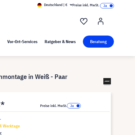
Deutschland | €
Preise inkl. MwSt.
nd Pressekit
Kunst bei visunext
Vor-Ort-Services
Ratgeber & News
Beratung
enmontage in Weiß - Paar
€*
Preise inkl. MwSt.
.
14 Werktage
€