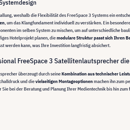
 Systemdesign
llung, weshalb die Flexibilität des FreeSpace 3 Systems ein entsche
ren
, um das Klangfundament individuell zu verstärken. Ein besonder
onenten im selben System zu mischen, um auf unterschiedliche bau
figes Hotelprojekt planen, die
modulare Struktur passt sich Ihren B
 werden kann, was Ihre Investition langfristig absichert.
onal FreeSpace 3 Satellitenlautsprecher die i
tsprecher überzeugt durch seine
Kombination aus technischer Leist
challdruck und die
vielseitigen Montageoptionen
machen ihn zum per
r Sie bei der Beratung und Planung Ihrer Medientechnik bis hin zum 