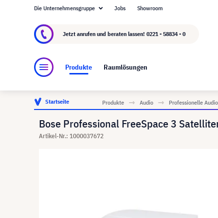
Die Unternehmensgruppe
Jobs
Showroom
Über visunext.de
Die visunext Group
Herste
Jetzt anrufen und beraten lassen!
0221 - 58834 - 0
Produkte
Raumlösungen
Startseite
Produkte
Audio
Professionelle Aud
Bose Professional FreeSpace 3 Satellit
Artikel-Nr.: 1000037672