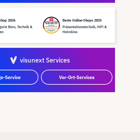
Shop 2026
Beste Online-Shops 2025
gorie Büro, Technik &
Präsentationstechnik, HiFi &
en
Heimkino
visunext Services
e-Service
Vor-Ort-Services