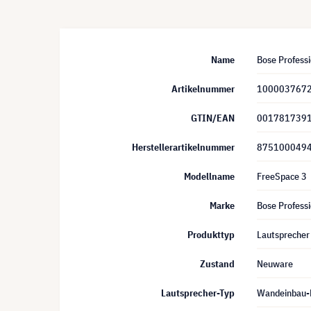
Name
Bose Profess
Artikelnummer
100003767
GTIN/EAN
001781739
Herstellerartikelnummer
875100049
Modellname
FreeSpace 3
Marke
Bose Professi
Produkttyp
Lautsprecher
Zustand
Neuware
Lautsprecher-Typ
Wandeinbau-