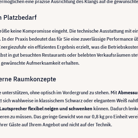
ermöglichen eine präzise Ausrichtung des Klangs auf die gewünscht
 Platzbedarf
n Größe keine Kompromisse eingeht. Die technische Ausstattung mit e
.
In der Praxis bedeutet das für Sie eine zuverlässige Performance 
nergiezufuhr ein effizientes Ergebnis erzielt, was die Betriebskoste
lbst in gut besuchten Restaurants oder belebten Verkaufsräumen stet
ie gewünschte Aufmerksamkeit erhalten.
oderne Raumkonzepte
 unterstützen, ohne optisch im Vordergrund zu stehen. Mit
Abmessun
t sich wahlweise in klassischem Schwarz oder elegantem Weiß nahtl
Lautsprecher flexibel neigen und schwenken
können. Dadurch lenke
eren zu müssen. Das geringe Gewicht von nur 0,8 kg pro Einheit vere
hrer Gäste auf Ihrem Angebot und nicht auf der Technik.