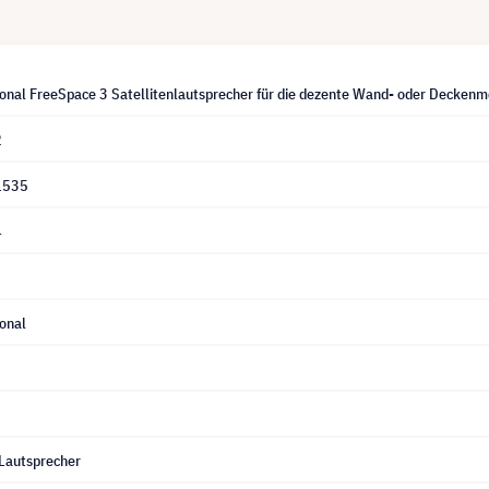
ional FreeSpace 3 Satellitenlautsprecher für die dezente Wand- oder Deckenm
2
1535
4
onal
Lautsprecher