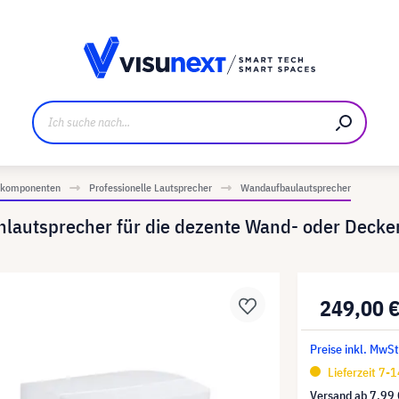
ller
Referenzkunden
Jobs und Karriere
Downloads u
iokomponenten
Professionelle Lautsprecher
Wandaufbaulautsprecher
enlautsprecher für die dezente Wand- oder Deck
249,00 
Preise inkl. MwSt
Lieferzeit 7-
Versand ab
7,99 