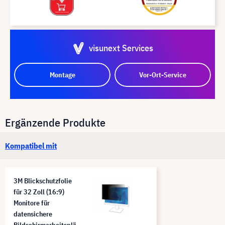
visunext Services
Montage
Vor-Ort-Service
Ergänzende Produkte
Kompatibel mit
3M Blickschutzfolie
für 32 Zoll (16:9)
Monitore für
datensichere
Bildschirmarbeitsplä