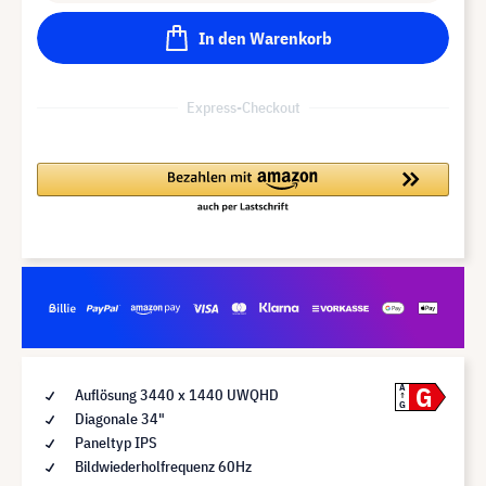
In den Warenkorb
Express-Checkout
G
A
Auflösung 3440 x 1440 UWQHD
G
Diagonale 34"
Paneltyp IPS
Bildwiederholfrequenz 60Hz