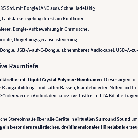
85 Std. mit Dongle (ANC aus), Schnellladefähig
, Lautstärkeregelung direkt am Kopfhörer
mierer, Dongle-Aufbewahrung in Ohrmuschel
profile, Umgebungsgeräuschsteuerung
Dongle, USB-A-auf-C-Dongle, abnehmbares Audiokabel, USB-A-zu-C
sive Raumtiefe
treiber mit Liquid Crystal Polymer-Membranen
. Diese sorgen fü
Klangabbildung – mit satten Bässen, klar definierten Mitten und br
-Codec werden Audiodaten nahezu verlustfrei mit 24 Bit übertragen
e Stereoinhalte über alle Geräte in
virtuellen Surround Sound
um.
g ein besonders realistisches, dreidimensionales Hörerlebnis
erzeug