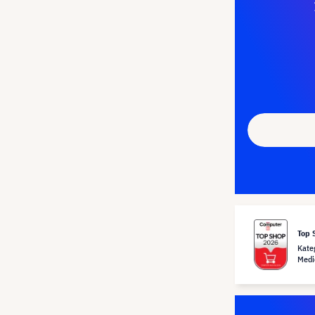
Top 
Kate
Medi