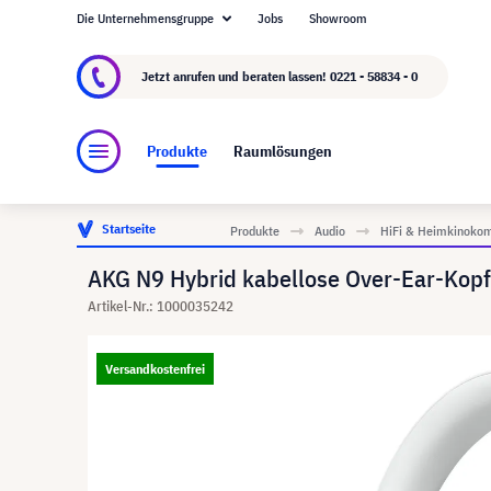
Die Unternehmensgruppe
Jobs
Showroom
Über visunext.de
Die visunext Group
Herste
Jetzt anrufen und beraten lassen!
0221 - 58834 - 0
Produkte
Raumlösungen
Startseite
Produkte
Audio
HiFi & Heimkinoko
AKG N9 Hybrid kabellose Over-Ear-Kopfh
Artikel-Nr.: 1000035242
Versandkostenfrei