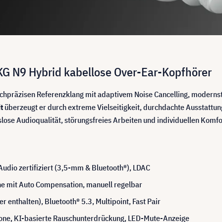
KG N9 Hybrid kabellose Over-Ear-Kopfhörer
hpräzisen Referenzklang mit adaptivem Noise Cancelling, modernste
t
überzeugt er durch extreme Vielseitigkeit, durchdachte Ausstattu
slose Audioqualität, störungsfreies Arbeiten und individuellen Komfo
dio zertifiziert (3,5-mm & Bluetooth®), LDAC
e mit Auto Compensation, manuell regelbar
nthalten), Bluetooth® 5.3, Multipoint, Fast Pair
fone, KI-basierte Rauschunterdrückung, LED-Mute-Anzeige