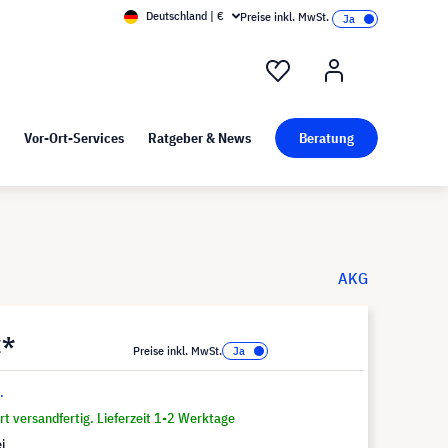
Deutschland | €
Preise inkl. MwSt.
nd Pressekit
Kunst bei visunext
Vor-Ort-Services
Ratgeber & News
Beratung
AKG
€*
Preise inkl. MwSt.
.
t versandfertig. Lieferzeit 1-2 Werktage
i