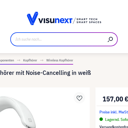
ller
Referenzkunden
Jobs und Karriere
Downloads u
mponenten
Kopfhörer
Wireless Kopfhörer
örer mit Noise-Cancelling in weiß
157,00 
Preise inkl. MwSt
Lagernd. Sofor
Versandkostenfre