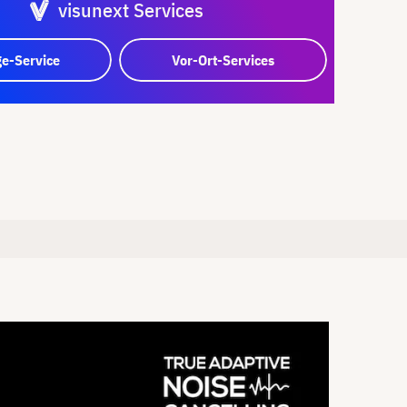
visunext Services
e-Service
Vor-Ort-Services