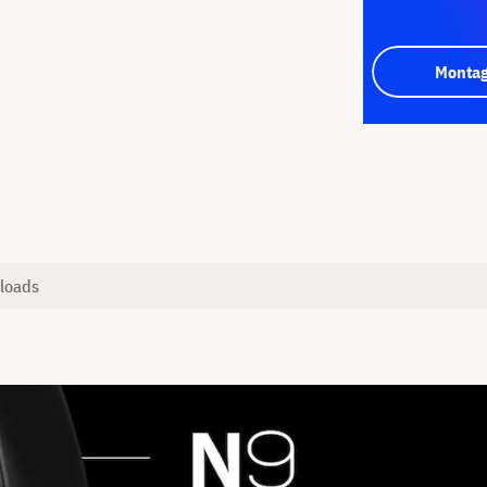
Montag
loads