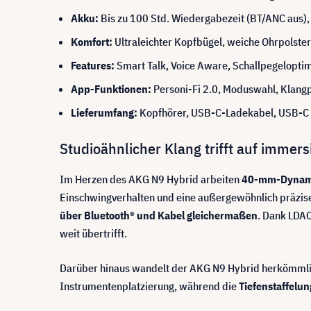
Akku:
Bis zu 100 Std. Wiedergabezeit (BT/ANC aus), 
Komfort:
Ultraleichter Kopfbügel, weiche Ohrpolster
Features:
Smart Talk, Voice Aware, Schallpegelopti
App-Funktionen:
Personi-Fi 2.0, Moduswahl, Klang
Lieferumfang:
Kopfhörer, USB-C-Ladekabel, USB-C 
Studioähnlicher Klang trifft auf immer
Im Herzen des AKG N9 Hybrid arbeiten
40-mm-Dynamik
Einschwingverhalten und eine außergewöhnlich präzise 
über Bluetooth® und Kabel gleichermaßen
. Dank LDAC
weit übertrifft.
Darüber hinaus wandelt der AKG N9 Hybrid herkömmlich
Instrumentenplatzierung, während die
Tiefenstaffelun