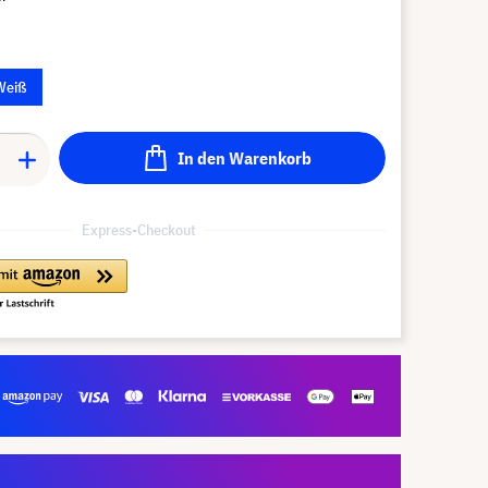
Weiß
In den Warenkorb
Express-Checkout