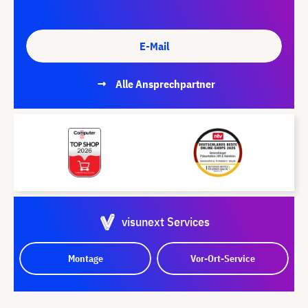
E-Mail
Alle Ansprechpartner
visunext Services
Montage
Vor-Ort-Service