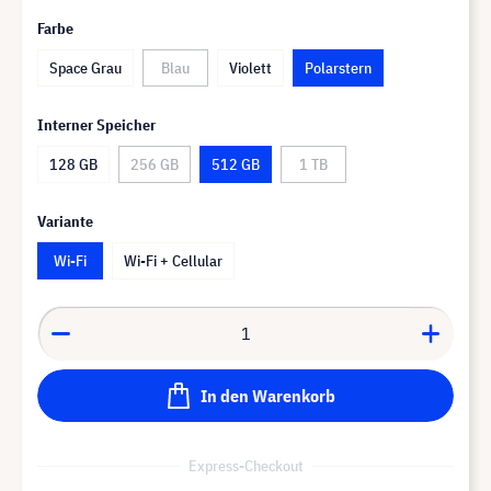
Farbe
Space Grau
Blau
Violett
Polarstern
Interner Speicher
128 GB
256 GB
512 GB
1 TB
Variante
Wi-Fi
Wi-Fi + Cellular
In den Warenkorb
Express-Checkout