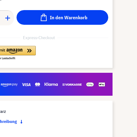
In den Warenkorb
Express-Checkout
arz
chreibung