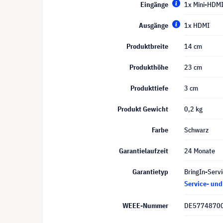
Eingänge
1x Mini-HDM
Ausgänge
1x HDMI
Produktbreite
14 cm
Produkthöhe
23 cm
Produkttiefe
3 cm
Produkt Gewicht
0,2 kg
Farbe
Schwarz
Garantielaufzeit
24 Monate
Garantietyp
BringIn-Servi
Service- un
WEEE-Nummer
DE5774870