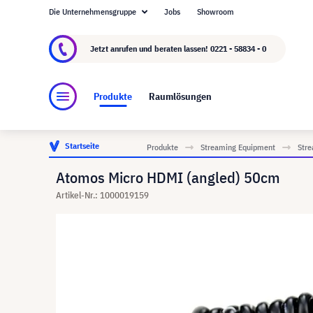
Die Unternehmensgruppe
Jobs
Showroom
Über visunext.de
Die visunext Group
Herste
Jetzt anrufen und beraten lassen!
0221 - 58834 - 0
Produkte
Raumlösungen
Startseite
Produkte
Streaming Equipment
Str
Atomos Micro HDMI (angled) 50cm
Artikel-Nr.: 1000019159