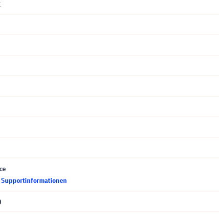
I
ce
d Supportinformationen
0