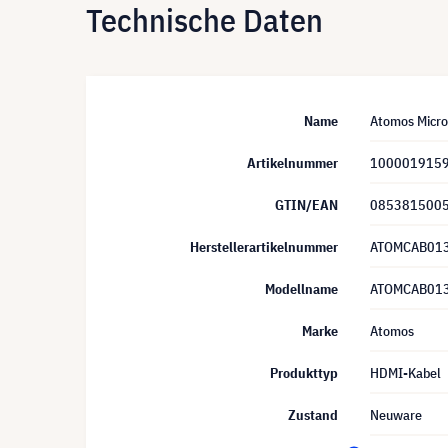
Technische Daten
Name
Atomos Micro
Artikelnummer
100001915
GTIN/EAN
085381500
Herstellerartikelnummer
ATOMCAB01
Modellname
ATOMCAB01
Marke
Atomos
Produkttyp
HDMI-Kabel
Zustand
Neuware