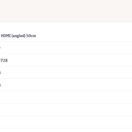
 HDMI (angled) 50cm
9
5728
3
3