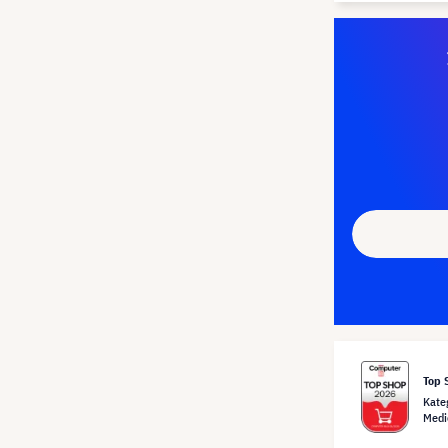
Top 
Kate
Medi