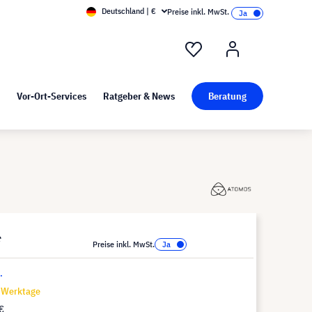
Deutschland | €
Preise inkl. MwSt.
nd Pressekit
Kunst bei visunext
Vor-Ort-Services
Ratgeber & News
Beratung
*
Preise inkl. MwSt.
.
7 Werktage
€