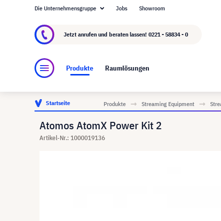
Die Unternehmensgruppe
Jobs
Showroom
Über visunext.de
Die visunext Group
Herste
Jetzt anrufen und beraten lassen!
0221 - 58834 - 0
Produkte
Raumlösungen
Startseite
Produkte
Streaming Equipment
Str
Atomos AtomX Power Kit 2
Artikel-Nr.: 1000019136