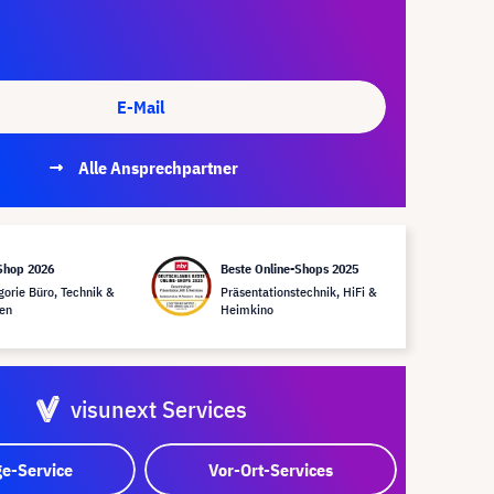
E-Mail
Alle Ansprechpartner
Shop 2026
Beste Online-Shops 2025
gorie Büro, Technik &
Präsentationstechnik, HiFi &
en
Heimkino
visunext Services
e-Service
Vor-Ort-Services