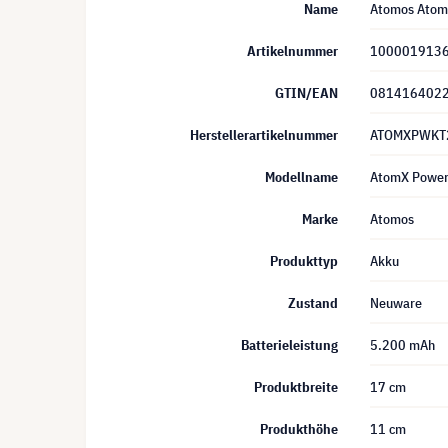
Name
Atomos AtomX
Artikelnummer
100001913
GTIN/EAN
081416402
Herstellerartikelnummer
ATOMXPWKT
Modellname
AtomX Power 
Marke
Atomos
Produkttyp
Akku
Zustand
Neuware
Batterieleistung
5.200 mAh
Produktbreite
17 cm
Produkthöhe
11 cm