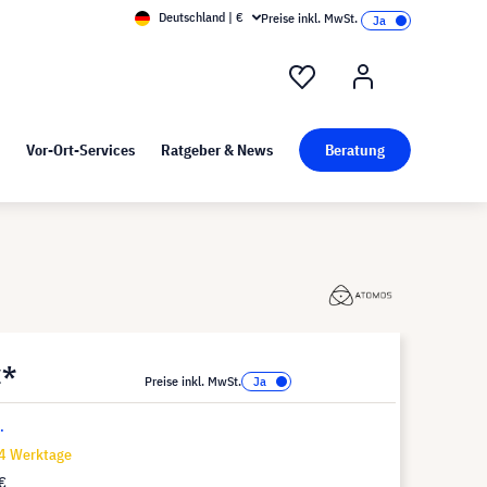
Deutschland | €
Preise inkl. MwSt.
nd Pressekit
Kunst bei visunext
Vor-Ort-Services
Ratgeber & News
Beratung
€*
Preise inkl. MwSt.
.
14 Werktage
€