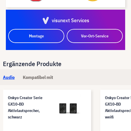
visunext Services
Montage
Vor-Ort-Service
Ergänzende Produkte
Audio
Kompatibel mit
Onkyo Creator Serie
Onkyo Creator 
GX10-BD
GX10-BD
Aktivlautsprecher,
Aktivlautsprec
schwarz
weiß