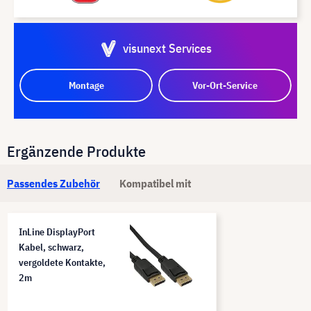
visunext Services
Montage
Vor-Ort-Service
Ergänzende Produkte
Passendes Zubehör
Kompatibel mit
InLine DisplayPort
Kabel, schwarz,
vergoldete Kontakte,
2m