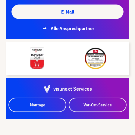
E-Mail
Alle Ansprechpartner
visunext Services
Montage
Vor-Ort-Service