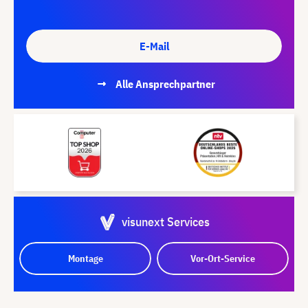
E-Mail
Alle Ansprechpartner
visunext Services
Montage
Vor-Ort-Service