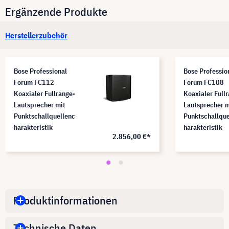
Ergänzende Produkte
Herstellerzubehör
Bose Professional
Bose Professio
Forum FC112
Forum FC108
Koaxialer Fullrange-
Koaxialer Full
Lautsprecher mit
Lautsprecher m
Punktschallquellenc
Punktschallque
harakteristik
harakteristik
2.856,00 €*
Produktinformationen
Technische Daten