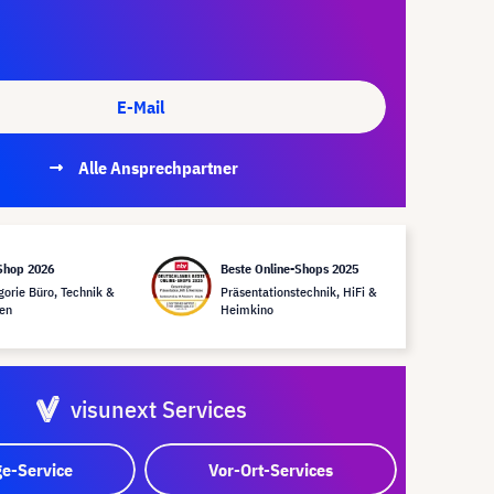
E-Mail
Alle Ansprechpartner
Shop 2026
Beste Online-Shops 2025
gorie Büro, Technik &
Präsentationstechnik, HiFi &
en
Heimkino
visunext Services
e-Service
Vor-Ort-Services