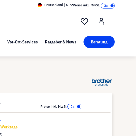
Deutschland | €
Preise inkl. MwSt.
nd Pressekit
Kunst bei visunext
Vor-Ort-Services
Ratgeber & News
Beratung
*
Preise inkl. MwSt.
.
7 Werktage
€