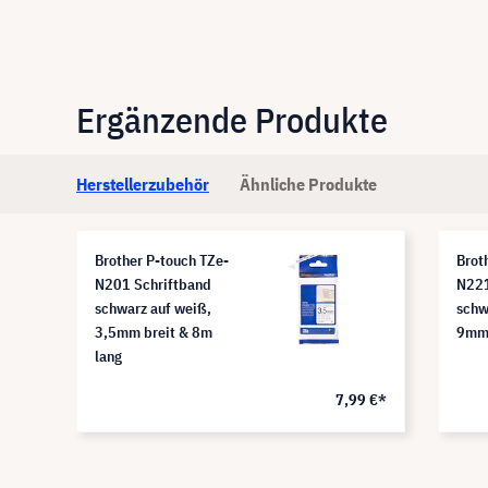
Ergänzende Produkte
Herstellerzubehör
Ähnliche Produkte
Brother P-touch TZe-
Brot
N201 Schriftband
N221
schwarz auf weiß,
schw
3,5mm breit & 8m
9mm 
lang
9 €*
7,99 €*