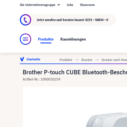
Die Unternehmensgruppe
Jobs
Showroom
Über visunext.de
Die visunext Group
Herste
Jetzt anrufen und beraten lassen!
0221 - 58834 - 0
Produkte
Raumlösungen
Startseite
Produkte
Drucker
Drucker nach Anw
Brother P-touch CUBE Bluetooth-Beschr
Artikel-Nr.: 1000030259