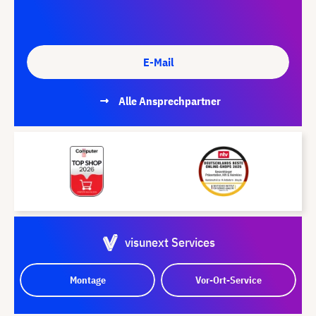
E-Mail
Alle Ansprechpartner
visunext Services
Montage
Vor-Ort-Service