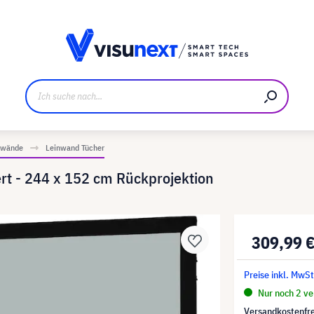
ller
Referenzkunden
Jobs und Karriere
Downloads u
inwände
Leinwand Tücher
rt - 244 x 152 cm Rückprojektion
309,99 
Preise inkl. MwSt
Nur noch 2 ver
Versandkostenfre