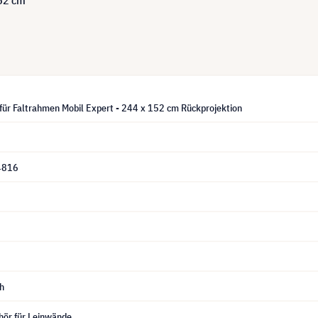
für Faltrahmen Mobil Expert - 244 x 152 cm Rückprojektion
4816
h
hör für Leinwände