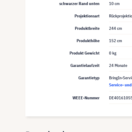
schwarzer Rand unten
10 cm
Projektionsart
Rückprojekti
Produktbreite
244 cm
Produkthöhe
152 cm
Produkt Gewicht
0 kg
Garantielaufzeit
24 Monate
Garantietyp
BringIn-Servi
Service- un
WEEE-Nummer
DE4016105