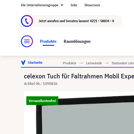
Die Unternehmensgruppe
Jobs
Showroom
Über visunext.de
Die visunext Group
Herste
Jetzt anrufen und beraten lassen!
0221 - 58834 - 0
Produkte
Raumlösungen
Startseite
Produkte
Leinwände
Stationäre Le
celexon Tuch für Faltrahmen Mobil Expe
Artikel-Nr.: 1090836
Versandkostenfrei