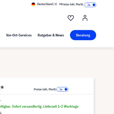
Deutschland | €
Preise inkl. MwSt.
nd Pressekit
Kunst bei visunext
Vor-Ort-Services
Ratgeber & News
Beratung
€*
Preise inkl. MwSt.
.
fügbar. Sofort versandfertig. Lieferzeit 1-2 Werktage
i