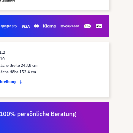
1,2
:10
läche Breite 243,8 cm
Fläche Höhe 152,4 cm
chreibung
100% persönliche Beratung