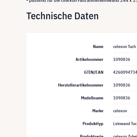
Technische Daten
Name
celexon Tuch 
Artikelnummer
1090836
GTIN/EAN
426009473
Herstellerartikelnummer
1090836
Modellname
1090836
Marke
celexon
Produkttyp
Leinwand Tuc
Produktserie
celexon Zube