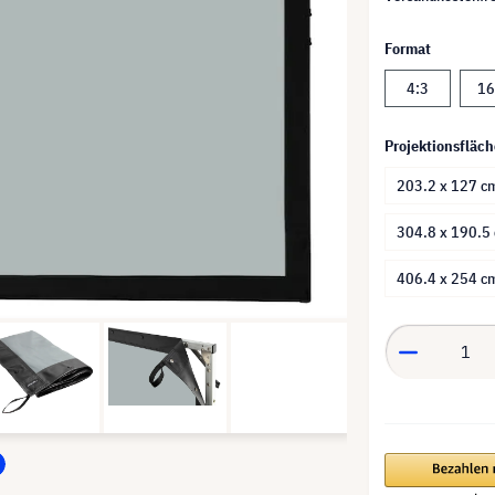
Format
4:3
16
Projektionsfläch
203.2 x 127 cm
304.8 x 190.5
406.4 x 254 c