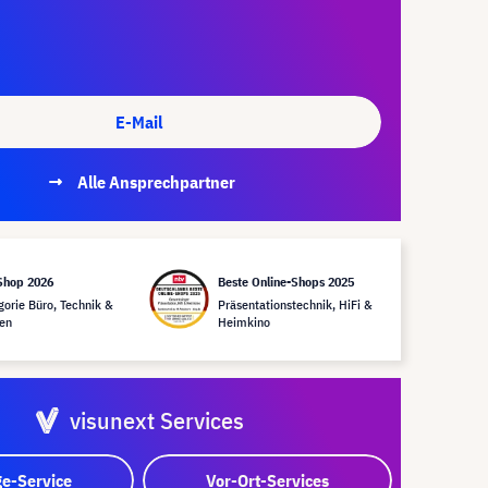
E-Mail
Alle Ansprechpartner
Shop 2026
Beste Online-Shops 2025
gorie Büro, Technik &
Präsentationstechnik, HiFi &
en
Heimkino
visunext Services
e-Service
Vor-Ort-Services