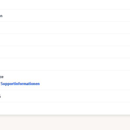
on
ce
d Supportinformationen
5