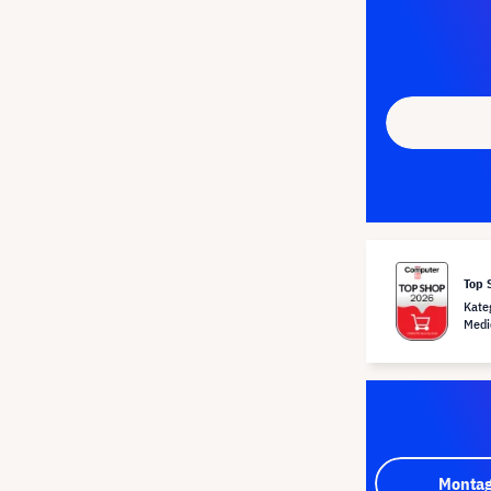
Top 
Kate
Medi
Montag