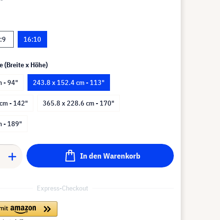
:9
16:10
e (Breite x Höhe)
 - 94"
243.8 x 152.4 cm - 113"
 cm - 142"
365.8 x 228.6 cm - 170"
m - 189"
In den Warenkorb
Express-Checkout