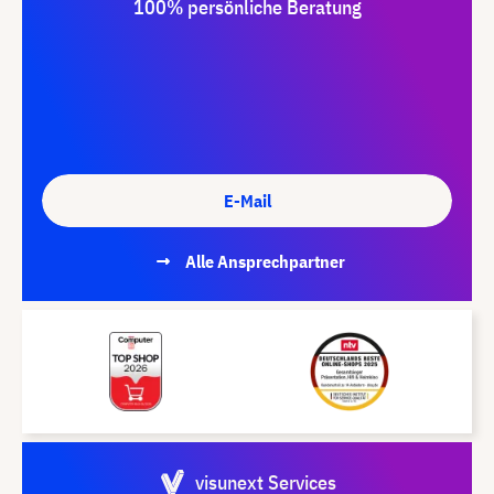
100% persönliche Beratung
E-Mail
Alle Ansprechpartner
visunext Services