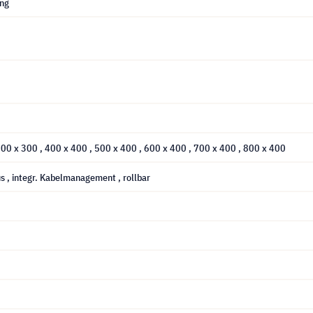
ung
300 x 300
, 400 x 400
, 500 x 400
, 600 x 400
, 700 x 400
, 800 x 400
us
, integr. Kabelmanagement
, rollbar