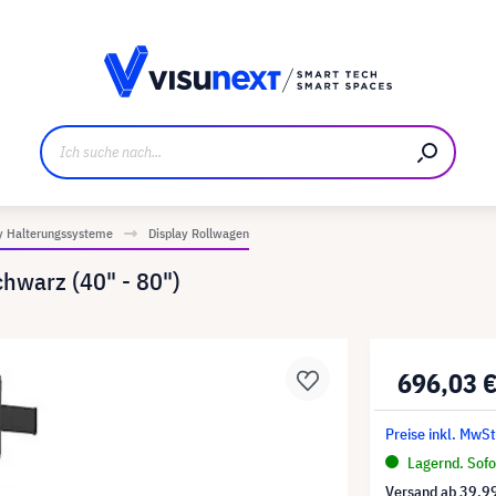
ller
Referenzkunden
Jobs und Karriere
Downloads u
y Halterungssysteme
Display Rollwagen
hwarz (40" - 80")
696,03 
Preise inkl. MwSt
Lagernd. Sofor
Versand ab
39,9