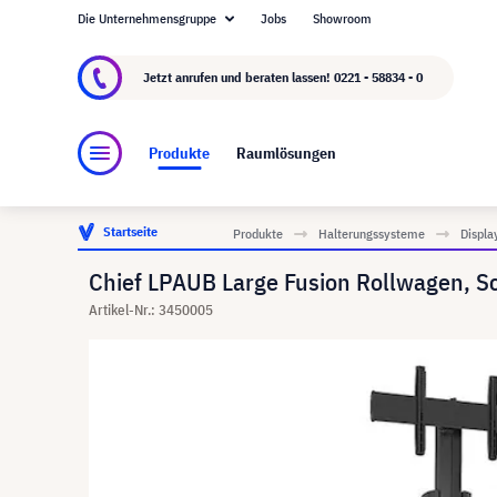
Die Unternehmensgruppe
Jobs
Showroom
Über visunext.de
Die visunext Group
Herste
Jetzt anrufen und beraten lassen!
0221 - 58834 - 0
Produkte
Raumlösungen
Startseite
Produkte
Halterungssysteme
Displa
Chief LPAUB Large Fusion Rollwagen, Sc
Artikel-Nr.: 3450005