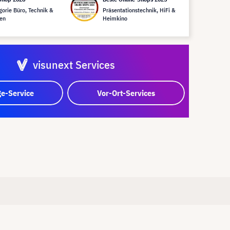
gorie Büro, Technik &
Präsentationstechnik, HiFi &
en
Heimkino
visunext Services
e-Service
Vor-Ort-Services