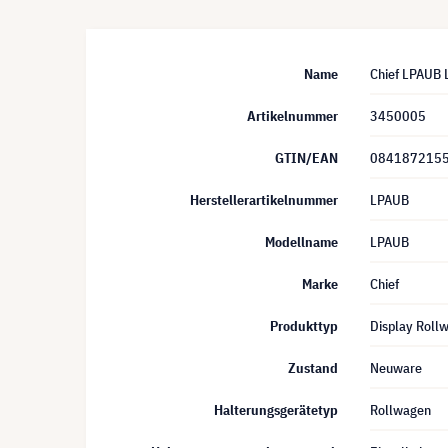
Name
Chief LPAUB 
Artikelnummer
3450005
GTIN/EAN
084187215
Herstellerartikelnummer
LPAUB
Modellname
LPAUB
Marke
Chief
Produkttyp
Display Roll
Zustand
Neuware
Halterungsgerätetyp
Rollwagen