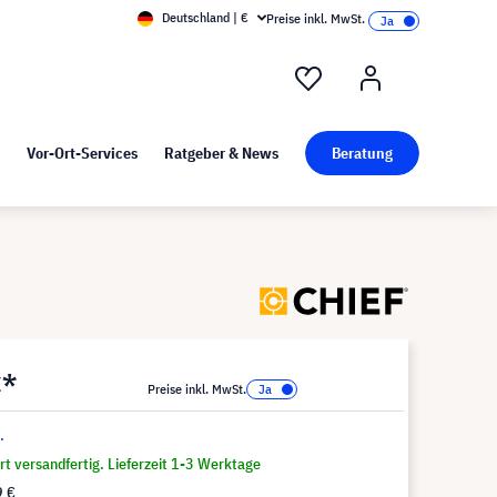
Deutschland | €
Preise inkl. MwSt.
nd Pressekit
Kunst bei visunext
Vor-Ort-Services
Ratgeber & News
Beratung
€*
Preise inkl. MwSt.
.
t versandfertig. Lieferzeit 1-3 Werktage
9 €