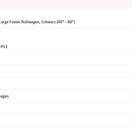
Large Fusion Rollwagen, Schwarz (40" - 80")
5951
wagen