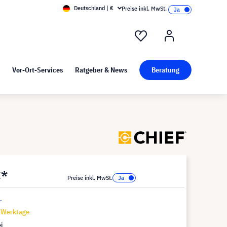
Deutschland | €
Preise inkl. MwSt.
nd Pressekit
Kunst bei visunext
Vor-Ort-Services
Ratgeber & News
Beratung
€*
Preise inkl. MwSt.
.
7 Werktage
i