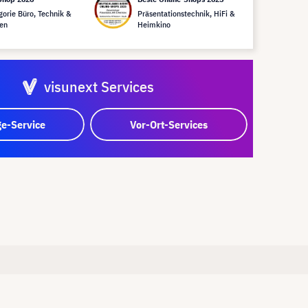
gorie Büro, Technik &
Präsentationstechnik, HiFi &
en
Heimkino
visunext Services
e-Service
Vor-Ort-Services