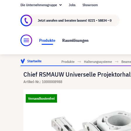
Die Unternehmensgruppe
Jobs
Showroom
Über visunext.de
Die visunext Group
Herste
Jetzt anrufen und beraten lassen!
0221 - 58834 - 0
Produkte
Raumlösungen
Startseite
Produkte
Halterungssysteme
Beame
Chief RSMAUW Universelle Projektorhal
Artikel-Nr.: 1000008988
Versandkostenfrei