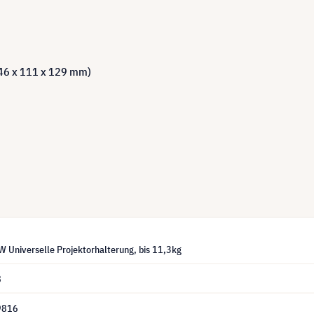
(46 x 111 x 129 mm)
 Universelle Projektorhalterung, bis 11,3kg
8
9816