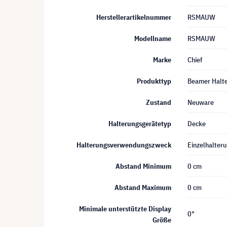
Herstellerartikelnummer
RSMAUW
Modellname
RSMAUW
Marke
Chief
Produkttyp
Beamer Halt
Zustand
Neuware
Halterungsgerätetyp
Decke
Halterungsverwendungszweck
Einzelhalter
Abstand Minimum
0 cm
Abstand Maximum
0 cm
Minimale unterstützte Display
0"
Größe