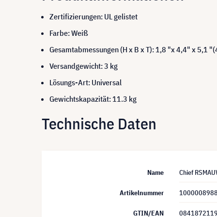
Zertifizierungen: UL gelistet
Farbe: Weiß
Gesamtabmessungen (H x B x T): 1,8 "x 4,4" x 5,1 "
Versandgewicht: 3 kg
Lösungs-Art: Universal
Gewichtskapazität: 11.3 kg
Technische Daten
Name
Chief RSMAUW
Artikelnummer
100000898
GTIN/EAN
084187211