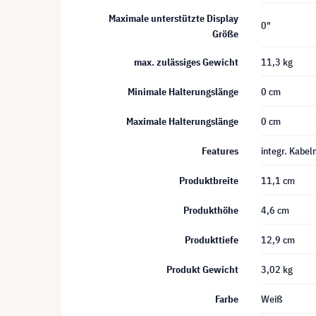
Maximale unterstützte Display
0"
Größe
max. zulässiges Gewicht
11,3 kg
Minimale Halterungslänge
0 cm
Maximale Halterungslänge
0 cm
Features
integr. Kabe
Produktbreite
11,1 cm
Produkthöhe
4,6 cm
Produkttiefe
12,9 cm
Produkt Gewicht
3,02 kg
Farbe
Weiß