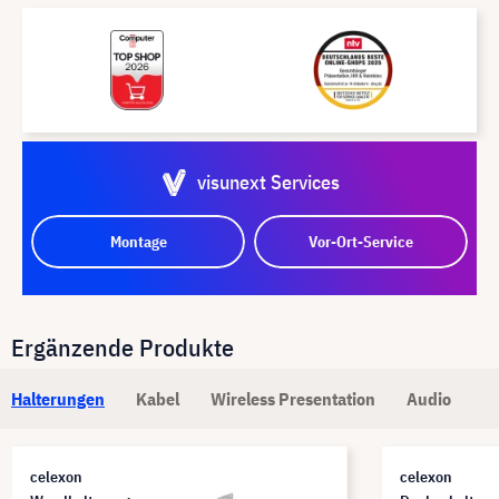
visunext Services
Montage
Vor-Ort-Service
Ergänzende Produkte
Halterungen
Kabel
Wireless Presentation
Audio
celexon
celexon