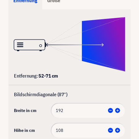
Entfernung
Größe
Entfernung:
52
-
71
cm
Bildschirmdiagonale (
87
″)
Breite in cm
Höhe in cm