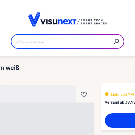
ller
Referenzkunden
Jobs und Karriere
Downloads u
in weiß
Lieferzeit 7-
Versand ab
39,9