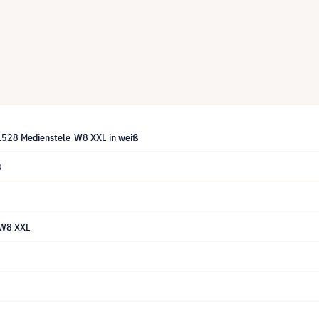
528 Medienstele_W8 XXL in weiß
8
_W8 XXL