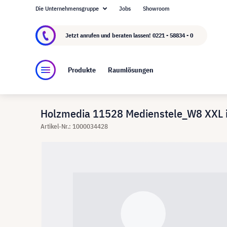
Die Unternehmensgruppe
Jobs
Showroom
Über visunext.de
Die visunext Group
Herste
Jetzt anrufen und beraten lassen!
0221 - 58834 - 0
Produkte
Raumlösungen
Holzmedia 11528 Medienstele_W8 XXL 
Artikel-Nr.: 1000034428