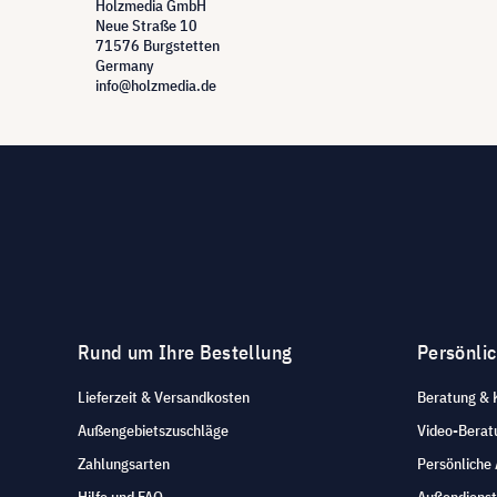
Holzmedia GmbH
Neue Straße 10
71576 Burgstetten
Germany
info@holzmedia.de
Rund um Ihre Bestellung
Persönli
Lieferzeit & Versandkosten
Beratung & 
Außengebietszuschläge
Video-Berat
Zahlungsarten
Persönliche
Hilfe und FAQ
Außendienst