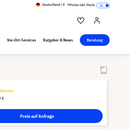
Deutschland | €
Preise inkl. MwSt.
nd Pressekit
Kunst bei visunext
Vor-Ort-Services
Ratgeber & News
Beratung
9 Wochen
9 €
Preis auf Anfrage