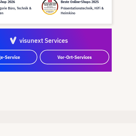
Shop 2026
Beste Online-Shops 2025
gorie Büro, Technik &
Präsentationstechnik, HiFi &
en
Heimkino
visunext Services
e-Service
Vor-Ort-Services