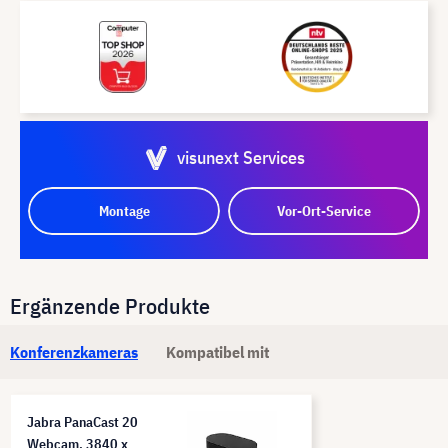
visunext Services
Montage
Vor-Ort-Service
Ergänzende Produkte
Konferenzkameras
Kompatibel mit
Jabra PanaCast 20
Webcam, 3840 x