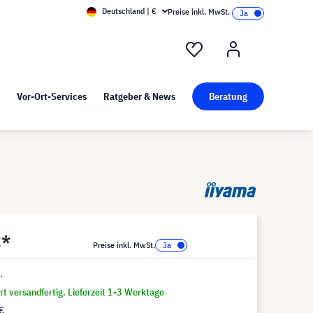
Deutschland | €
Preise inkl. MwSt.
nd Pressekit
Kunst bei visunext
Vor-Ort-Services
Ratgeber & News
Beratung
€*
Preise inkl. MwSt.
.
t versandfertig. Lieferzeit 1-3 Werktage
€