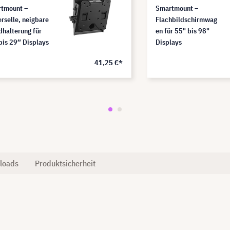
tmount –
Smartmount –
erselle, neigbare
Flachbildschirmwag
halterung für
en für 55" bis 98"
bis 29″ Displays
Displays
41,25 €*
loads
Produktsicherheit