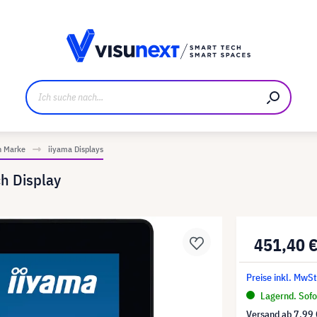
ller
Referenzkunden
Jobs und Karriere
Downloads u
h Marke
iiyama Displays
h Display
451,40 
Preise inkl. MwSt
Lagernd. Sofor
Versand ab
7,99 