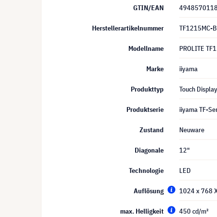
GTIN/EAN
494857011
Herstellerartikelnummer
TF1215MC-B
Modellname
PROLITE TF
Marke
iiyama
Produkttyp
Touch Displa
Produktserie
iiyama TF-Ser
Zustand
Neuware
Diagonale
12"
Technologie
LED
Auflösung
1024 x 768 
max. Helligkeit
450 cd/m²