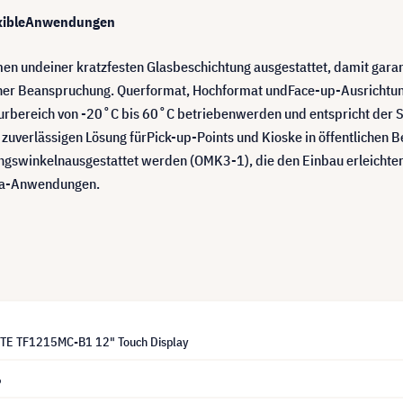
lexibleAnwendungen
 undeiner kratzfesten Glasbeschichtung ausgestattet, damit garanti
hoher Beanspruchung. Querformat, Hochformat undFace-up-Ausrichtung 
turbereich von -20˚C bis 60˚C betriebenwerden und entspricht der 
r zuverlässigen Lösung fürPick-up-Points und Kioske in öffentlichen
gswinkelnausgestattet werden (OMK3-1), die den Einbau erleichtern.
dia-Anwendungen.
ITE TF1215MC-B1 12" Touch Display
6