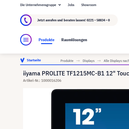
Die Unternehmensgruppe
Jobs
Showroom
Über visunext.de
Die visunext Group
Herste
Jetzt anrufen und beraten lassen!
0221 - 58834 - 0
Produkte
Raumlösungen
Startseite
Produkte
Displays
Alle Displays nac
iiyama PROLITE TF1215MC-B1 12" Touc
Artikel-Nr.: 1000016206