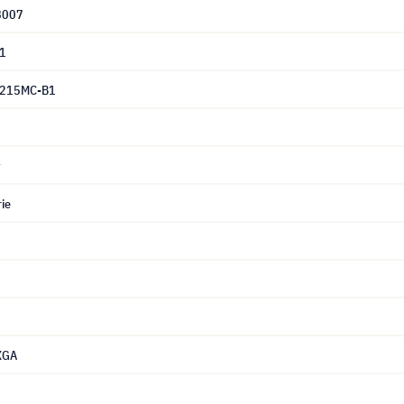
8007
1
1215MC-B1
y
ie
XGA