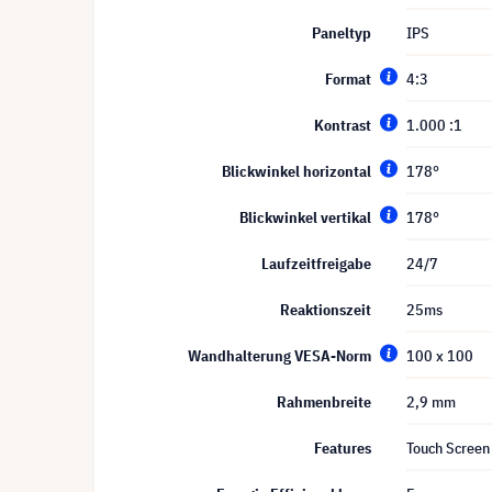
Paneltyp
IPS
Format
4:3
Kontrast
1.000 :1
Blickwinkel horizontal
178°
Blickwinkel vertikal
178°
Laufzeitfreigabe
24/7
Reaktionszeit
25ms
Wandhalterung VESA-Norm
100 x 100
Rahmenbreite
2,9 mm
Features
Touch Screen