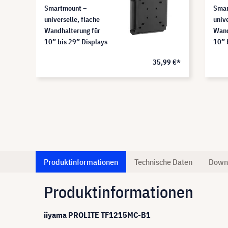
Smartmount –
Smar
universelle, flache
univ
Wandhalterung für
Wand
10″ bis 29″ Displays
10″ 
9 €*
35,99 €*
Produktinformationen
Technische Daten
Down
Produktinformationen
iiyama PROLITE TF1215MC-B1