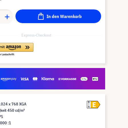
In den Warenkorb
Express-Checkout
E
A
1024 x 768 XGA
G
gkeit 450 cd/m²
PS
.000 :1