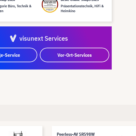
gorie Büro, Technik &
Präsentationstechnik, HiFi &
en
Heimkino
visunext Services
e-Service
Vor-Ort-Services
Peerless-AV SR598W