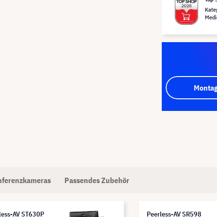
Kate
Medi
Montag
nferenzkameras
Passendes Zubehör
less-AV ST630P
Peerless-AV SR598