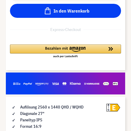
In den Warenkorb
Express-Checkout
E
A
Auflösung 2560 x 1440 QHD / WQHD
G
Diagonale 27"
Paneltyp IPS
Format 16:9