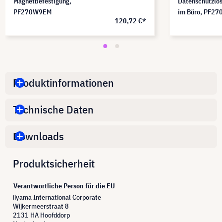
Magnetbefestigung,
Datenschutzlö
PF270W9EM
im Büro, PF2
120,72 €*
Produktinformationen
Technische Daten
Downloads
Produktsicherheit
Verantwortliche Person für die EU
iiyama International Corporate
Wijkermeerstraat 8
2131 HA Hoofddorp