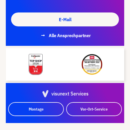
E-Mail
Alle Ansprechpartner
visunext Services
Montage
Vor-Ort-Service