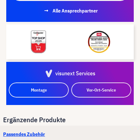
Alle Ansprechpartner
visunext Services
Montage
Vor-Ort-Service
Ergänzende Produkte
Passendes Zubehör