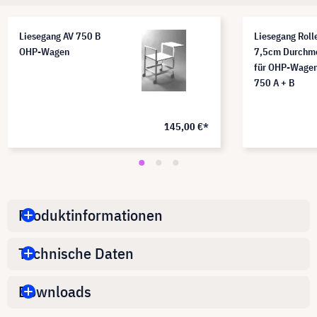
Liesegang AV 750 B
Liesegang Roll
OHP-Wagen
7,5cm Durchm
für OHP-Wagen
750 A + B
145,00 €*
Produktinformationen
Technische Daten
Downloads