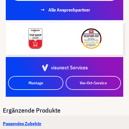
Alle Ansprechpartner
visunext Services
Montage
Vor-Ort-Service
Ergänzende Produkte
Passendes Zubehör