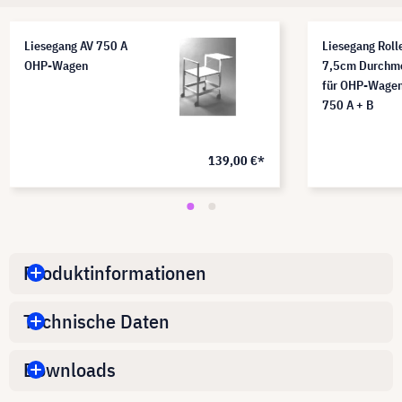
Liesegang AV 750 A
Liesegang Roll
OHP-Wagen
7,5cm Durchm
für OHP-Wagen
750 A + B
139,00 €*
Produktinformationen
Technische Daten
Downloads