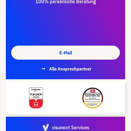
100% persönliche Beratung
E-Mail
Alle Ansprechpartner
visunext Services