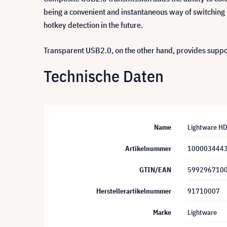
being a convenient and instantaneous way of switching 
hotkey detection in the future.
Transparent USB2.0, on the other hand, provides suppor
Technische Daten
Name
Lightware H
Artikelnummer
100003444
GTIN/EAN
599296710
Herstellerartikelnummer
91710007
Marke
Lightware