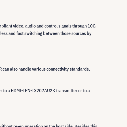
liant video, audio and control signals through 10G
mless and fast switching between those sources by
can also handle various connectivity standards,
r to a HDMI-TPN-TX207AU2K transmitter or to a
ithout re-enumeration on the host side. Besides this