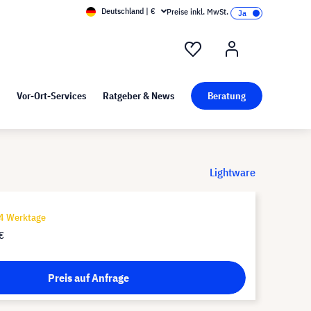
Deutschland | €
Preise inkl. MwSt.
nd Pressekit
Kunst bei visunext
Vor-Ort-Services
Ratgeber & News
Beratung
Lightware
14 Werktage
€
Preis auf Anfrage