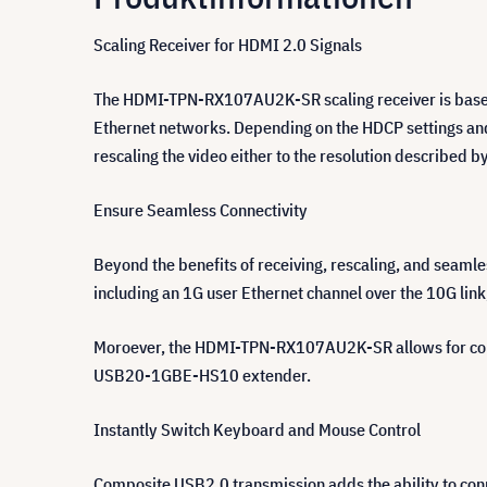
Scaling Receiver for HDMI 2.0 Signals
The HDMI-TPN-RX107AU2K-SR scaling receiver is based 
Ethernet networks. Depending on the HDCP settings and 
rescaling the video either to the resolution described b
Ensure Seamless Connectivity
Beyond the benefits of receiving, rescaling, and seam
including an 1G user Ethernet channel over the 10G lin
Moroever, the HDMI-TPN-RX107AU2K-SR allows for com
USB20-1GBE-HS10 extender.
Instantly Switch Keyboard and Mouse Control
Composite USB2.0 transmission adds the ability to conn