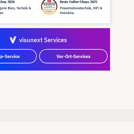
Shop 2026
Beste Online-Shops 2025
gorie Büro, Technik &
Präsentationstechnik, HiFi &
en
Heimkino
visunext Services
e-Service
Vor-Ort-Services