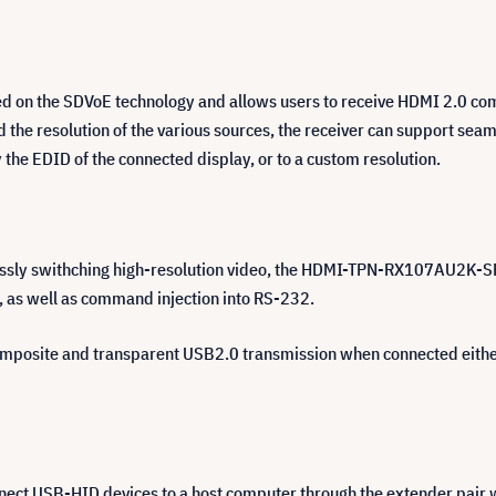
on the SDVoE technology and allows users to receive HDMI 2.0 comp
the resolution of the various sources, the receiver can support sea
y the EDID of the connected display, or to a custom resolution.
lessly swithching high-resolution video, the HDMI-TPN-RX107AU2K-SR 
k, as well as command injection into RS-232.
posite and transparent USB2.0 transmission when connected eithe
ect USB-HID devices to a host computer through the extender pair w