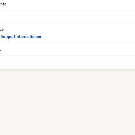
dnet
ce
d Supportinformationen
4