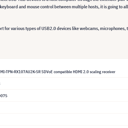
keyboard and mouse control between multiple hosts, it is going to a
t for various types of USB2.0 devices like webcams, microphones, t
DMI-TPN-RX107AU2K-SR SDVoE compatible HDMI 2.0 scaling receiver
3
0075