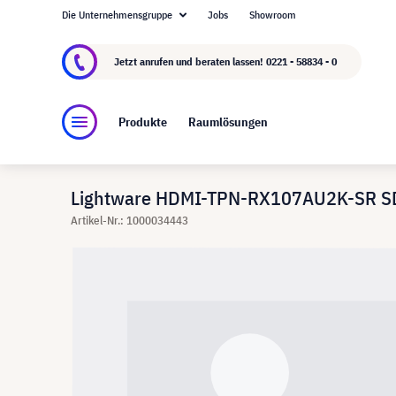
Die Unternehmensgruppe
Jobs
Showroom
Über visunext.de
Die visunext Group
Herste
Jetzt anrufen und beraten lassen!
0221 - 58834 - 0
Produkte
Raumlösungen
Lightware HDMI-TPN-RX107AU2K-SR SDV
Artikel-Nr.: 1000034443