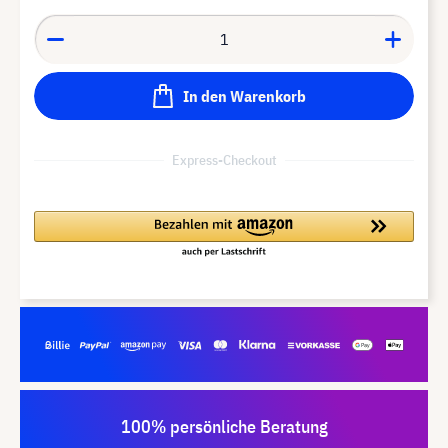
In den Warenkorb
Express-Checkout
100% persönliche Beratung