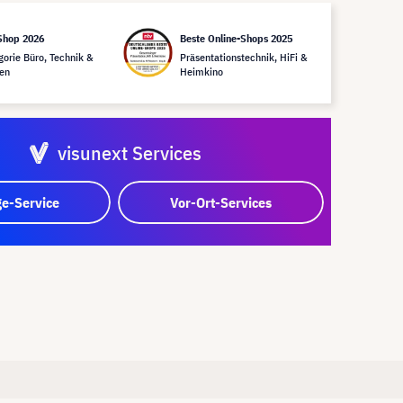
Shop 2026
Beste Online-Shops 2025
gorie Büro, Technik &
Präsentationstechnik, HiFi &
en
Heimkino
visunext Services
e-Service
Vor-Ort-Services