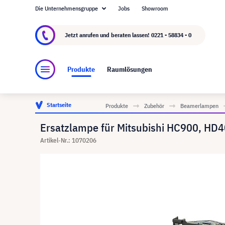
Die Unternehmensgruppe
Jobs
Showroom
Über visunext.de
Die visunext Group
Herste
Jetzt anrufen und beraten lassen!
0221 - 58834 - 0
Produkte
Raumlösungen
Startseite
Produkte
Zubehör
Beamerlampen
Ersatzlampe für Mitsubishi HC900, HD4
Artikel-Nr.: 1070206