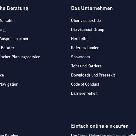
che Beratung
Das Unternehmen
Kontakt
Über visunext.de
ung
Die visunext Group
 Ansprechpartner
Hersteller
 Berater
Referenzkunden
ischer Planungsservice
Showroom
Jobs und Karriere
ice
Downloads und Pressekit
Navigation
Code of Conduct
Barrierefreiheit
Einfach online einkaufen
en Service.
Um Ihren Einkauf so einfach wie mögl