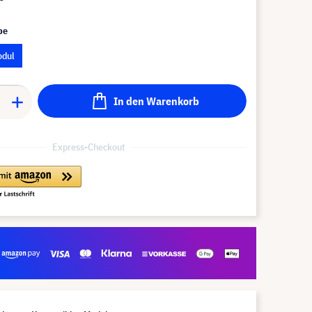
pe
odul
In den Warenkorb
Express-Checkout