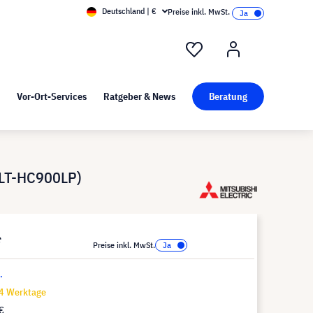
Deutschland | €
Preise inkl. MwSt.
nd Pressekit
Kunst bei visunext
Vor-Ort-Services
Ratgeber & News
Beratung
VLT-HC900LP)
*
Preise inkl. MwSt.
.
14 Werktage
€