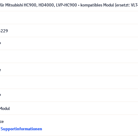
für Mitsubishi HC900, HD4000, LVP-HC900 - kompatibles Modul (ersetzt: VL
6229
P
e
P
Modul
ce
d Supportinformationen