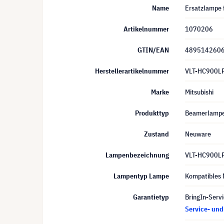
Name
Ersatzlampe 
Artikelnummer
1070206
GTIN/EAN
489514260
Herstellerartikelnummer
VLT-HC900L
Marke
Mitsubishi
Produkttyp
Beamerlamp
Zustand
Neuware
Lampenbezeichnung
VLT-HC900L
Lampentyp Lampe
Kompatibles 
Garantietyp
BringIn-Servi
Service- un