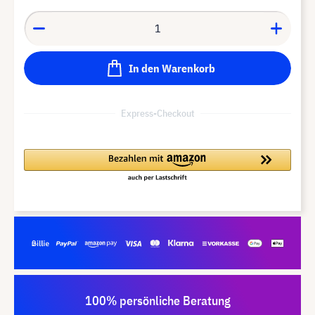
In den Warenkorb
Express-Checkout
100% persönliche Beratung