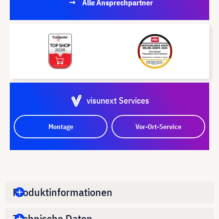
Alle Ansprechpartner
visunext Services
Montage
Vor-Ort-Service
Produktinformationen
Technische Daten