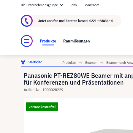
Die Unternehmensgruppe
Jobs
Showroom
Über visunext.de
Die visunext Group
Herste
Jetzt anrufen und beraten lassen!
0221 - 58834 - 0
Produkte
Raumlösungen
Startseite
Produkte
Beamer
Beamer nach Anw
Panasonic PT-REZ80WE Beamer mit anpa
für Konferenzen und Präsentationen
Artikel-Nr.: 1000028229
Versandkostenfrei