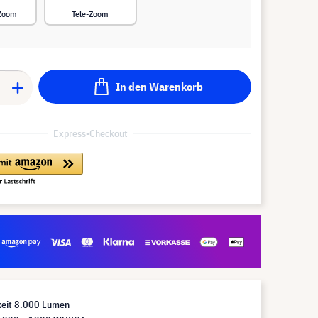
-Zoom
Tele-Zoom
In den Warenkorb
Express-Checkout
keit 8.000 Lumen