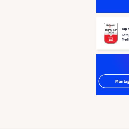
Top 
Kate
Medi
Montag