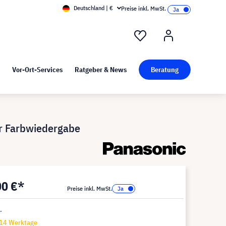
Deutschland | €
Preise inkl. MwSt.
nd Pressekit
Kunst bei visunext
Vor-Ort-Services
Ratgeber & News
Beratung
r Farbwiedergabe
00 €*
Preise inkl. MwSt.
.
-14 Werktage