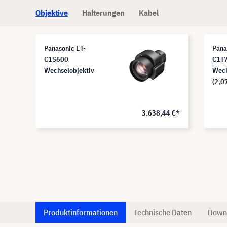
Objektive
Halterungen
Kabel
Panasonic ET-
Pana
C1S600
C1T
Wechselobjektiv
Wech
(2,07
0 €*
3.638,44 €*
Produktinformationen
Technische Daten
Down