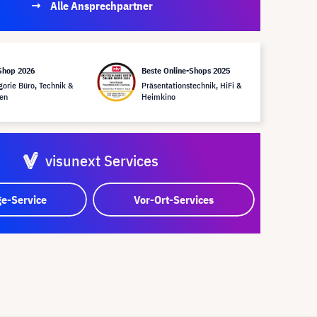
Alle Ansprechpartner
Shop 2026
Beste Online-Shops 2025
gorie Büro, Technik &
Präsentationstechnik, HiFi &
en
Heimkino
visunext Services
e-Service
Vor-Ort-Services