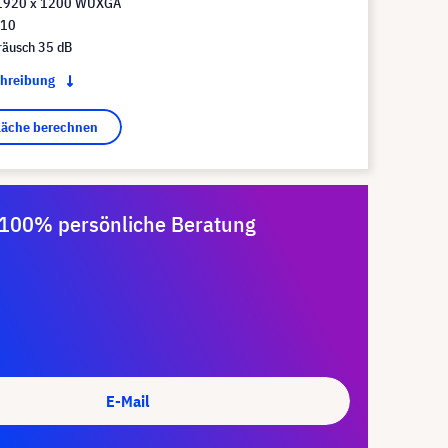
 1920 x 1200 WUXGA
:10
räusch 35 dB
chreibung
fläche berechnen
100% persönliche Beratung
E-Mail