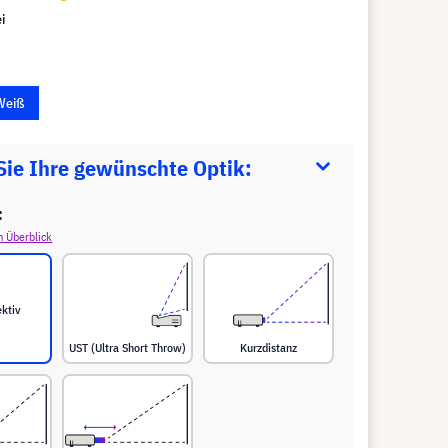
i
Weiß
Sie Ihre gewünschte Optik:
:
m Überblick
ktiv
UST (Ultra Short Throw)
Kurzdistanz