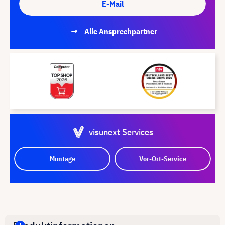
E-Mail
Alle Ansprechpartner
visunext Services
Montage
Vor-Ort-Service