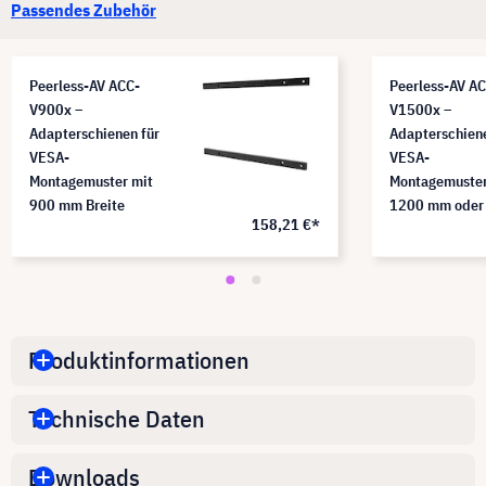
Passendes Zubehör
Peerless-AV ACC-
Peerless-AV A
V900x –
V1500x –
Adapterschienen für
Adapterschiene
VESA-
VESA-
Montagemuster mit
Montagemuster
900 mm Breite
1200 mm oder
158,21 €*
mm Breite
Produktinformationen
Technische Daten
Downloads