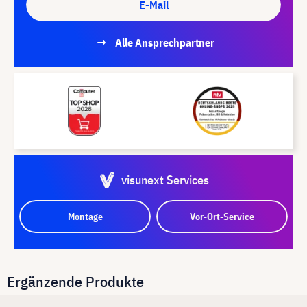
E-Mail
Alle Ansprechpartner
visunext Services
Montage
Vor-Ort-Service
Ergänzende Produkte