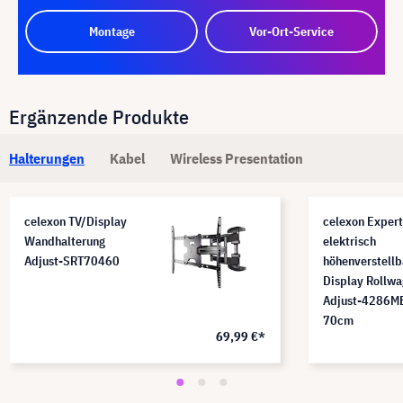
Montage
Vor-Ort-Service
Ergänzende Produkte
Halterungen
Kabel
Wireless Presentation
celexon TV/Display
celexon Expert
Wandhalterung
elektrisch
Adjust-SRT70460
höhenverstellb
Display Rollw
Adjust-4286MB
70cm
69,99 €*