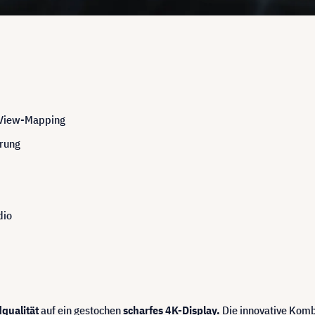
& View-Mapping
erung
dio
dqualität
auf ein gestochen
scharfes 4K-Display.
Die innovative Komb