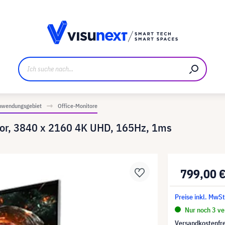
ller
Referenzkunden
Jobs und Karriere
Downloads u
nwendungsgebiet
Office-Monitore
or, 3840 x 2160 4K UHD, 165Hz, 1ms
799,00 
Preise inkl. MwSt
Nur noch 3 ver
Versandkostenfre