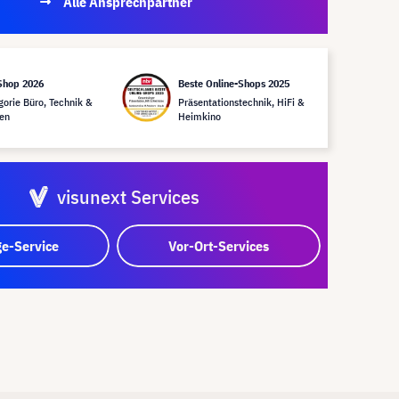
Alle Ansprechpartner
Shop 2026
Beste Online-Shops 2025
gorie Büro, Technik &
Präsentationstechnik, HiFi &
en
Heimkino
visunext Services
e-Service
Vor-Ort-Services