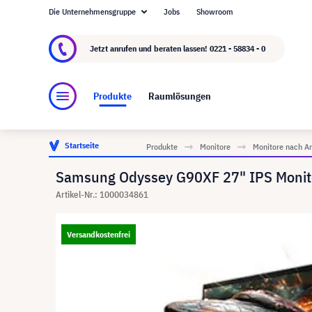
Die Unternehmensgruppe
Jobs
Showroom
Über visunext.de
Die visunext Group
Herste
Jetzt anrufen und beraten lassen!
0221 - 58834 - 0
Produkte
Raumlösungen
Startseite
Produkte
Monitore
Monitore nach A
Samsung Odyssey G90XF 27" IPS Monit
Artikel-Nr.: 1000034861
Versandkostenfrei