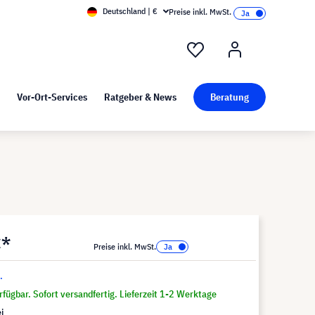
Deutschland | €
Preise inkl. MwSt.
nd Pressekit
Kunst bei visunext
Vor-Ort-Services
Ratgeber & News
Beratung
€*
Preise inkl. MwSt.
.
fügbar. Sofort versandfertig. Lieferzeit 1-2 Werktage
i