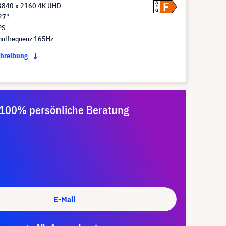
F
A
3840 x 2160 4K UHD
G
27"
PS
holfrequenz 165Hz
chreibung
100% persönliche Beratung
E-Mail